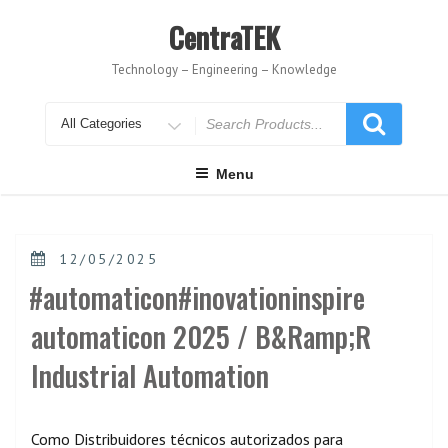
Skip
to
CentraTEK
content
Technology – Engineering – Knowledge
Search
for
Menu
POSTED
12/05/2025
ON
#automaticon#inovationinspire
automaticon 2025 / B&Ramp;R
Industrial Automation
Como Distribuidores técnicos autorizados para